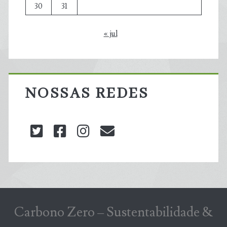
30
31
« jul
NOSSAS REDES
twitter
facebook
instagram
blog@carbonozero
Carbono Zero – Sustentabilidade &