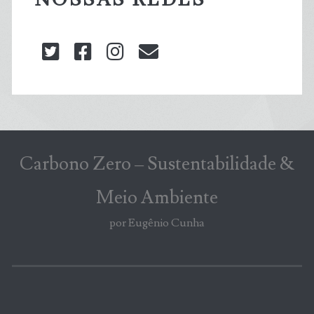
twitter
facebook
instagram
blog@carbonozero
Carbono Zero – Sustentabilidade &
Meio Ambiente
por Eugênio Cunha