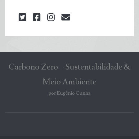
twitter
facebook
instagram
blog@carbonozero
Carbono Zero – Sustentabilidade &
Meio Ambiente
por Eugênio Cunha