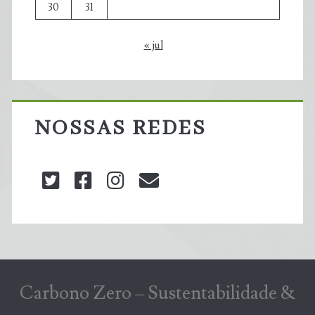
30
31
« jul
NOSSAS REDES
twitter
facebook
instagram
blog@carbonozero
Carbono Zero – Sustentabilidade &