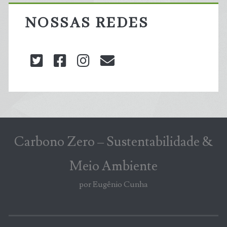
NOSSAS REDES
twitter
facebook
instagram
blog@carbonozero
Carbono Zero – Sustentabilidade &
Meio Ambiente
por Eugênio Cunha