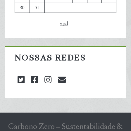
30
31
« jul
NOSSAS REDES
twitter
facebook
instagram
blog@carbonozero
Carbono Zero – Sustentabilidade &