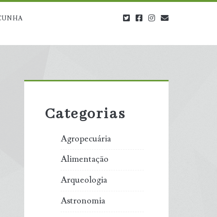
twitter
facebook
instagram
blog@carbono
CUNHA
Primary
Sidebar
Categorias
Agropecuária
Alimentação
Arqueologia
Astronomia