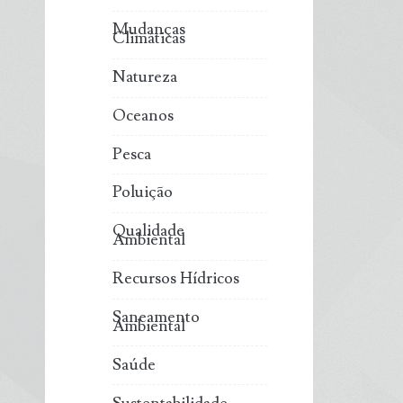
Mudanças
Climáticas
Natureza
Oceanos
Pesca
Poluição
Qualidade
Ambiental
Recursos Hídricos
Saneamento
Ambiental
Saúde