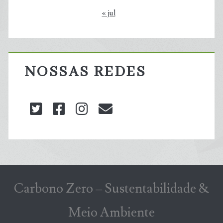
« jul
NOSSAS REDES
twitter
facebook
instagram
blog@carbonozero
Carbono Zero – Sustentabilidade &
Meio Ambiente