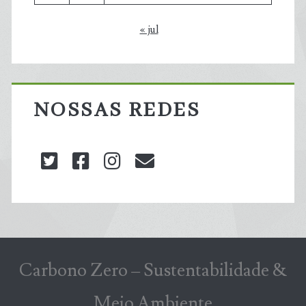
« jul
NOSSAS REDES
twitter
facebook
instagram
blog@carbonozero
Carbono Zero – Sustentabilidade &
Meio Ambiente