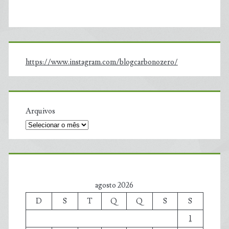
https://www.instagram.com/blogcarbonozero/
Arquivos
agosto 2026
D
S
T
Q
Q
S
S
1