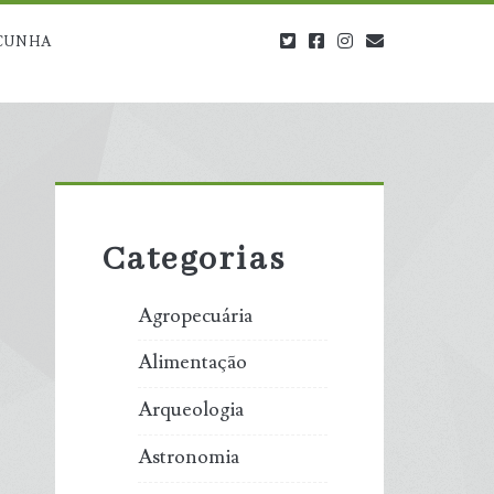
twitter
facebook
instagram
blog@carbono
CUNHA
Primary
Sidebar
Categorias
Agropecuária
Alimentação
Arqueologia
Astronomia