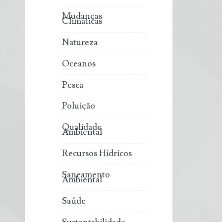
Mudanças
Climáticas
Natureza
Oceanos
Pesca
Poluição
Qualidade
Ambiental
Recursos Hídricos
Saneamento
Ambiental
Saúde