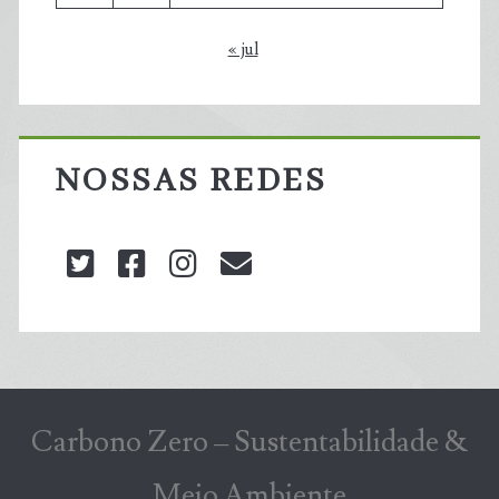
« jul
NOSSAS REDES
twitter
facebook
instagram
blog@carbonozero
Carbono Zero – Sustentabilidade &
Meio Ambiente