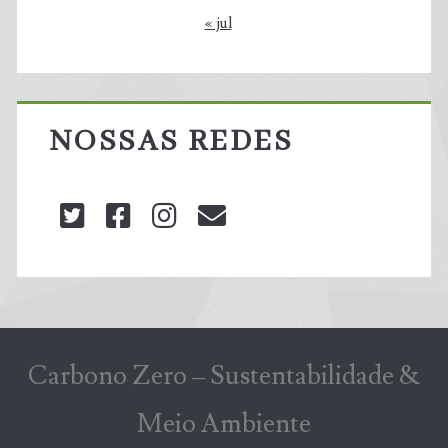
« jul
NOSSAS REDES
twitter
facebook
instagram
blog@carbonozero
Carbono Zero – Sustentabilidade &
Meio Ambiente