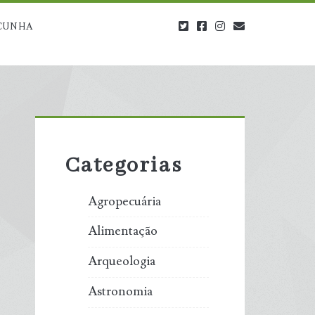
twitter
facebook
instagram
blog@carbono
CUNHA
Primary
Sidebar
Categorias
Agropecuária
Alimentação
Arqueologia
Astronomia