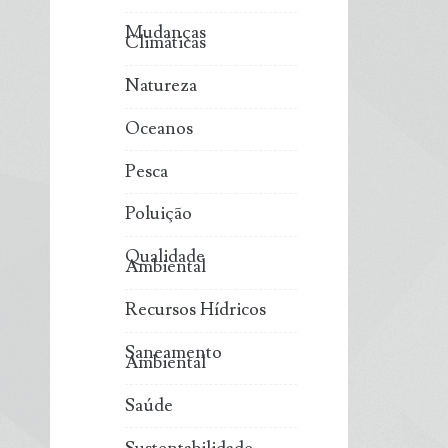
Mudanças
Climáticas
Natureza
Oceanos
Pesca
Poluição
Qualidade
Ambiental
Recursos Hídricos
Saneamento
Ambiental
Saúde