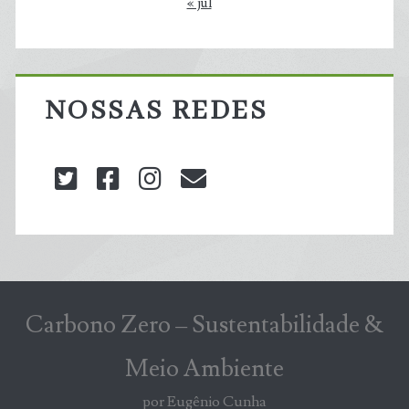
« jul
NOSSAS REDES
twitter
facebook
instagram
blog@carbonozero
Carbono Zero – Sustentabilidade &
Meio Ambiente
por Eugênio Cunha