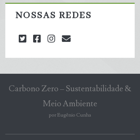
NOSSAS REDES
twitter
facebook
instagram
blog@carbonozero
Carbono Zero – Sustentabilidade &
Meio Ambiente
por Eugênio Cunha