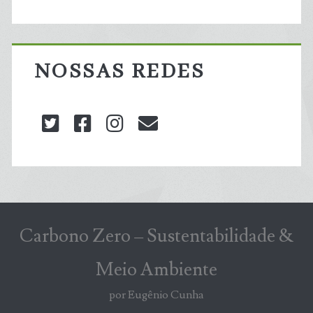
NOSSAS REDES
twitter
facebook
instagram
blog@carbonozero
Carbono Zero – Sustentabilidade &
Meio Ambiente
por Eugênio Cunha