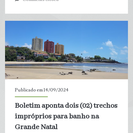
pode
haver
mais
plástico
que
peixe
nos
Publicado em 14/09/2024
oceanos
Boletim aponta dois (02) trechos
impróprios para banho na
Grande Natal