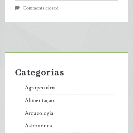
Comments closed
dois
(02)
trechos
Primary
impróprios
Sidebar
para
Categorias
banho
Agropecuária
na
Alimentação
Grande
Arqueologia
Natal
Astronomia