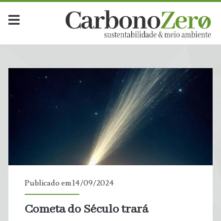
Dia:
<span>14
de
setembro
de
2024</span>
Publicado em 14/09/2024
Cometa do Século trará
t