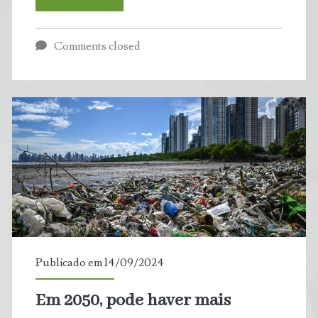
do
Comments closed
Século
trará
espetáculo
para
o
céu
do
Publicado em 14/09/2024
Nordeste
Em 2050, pode haver mais