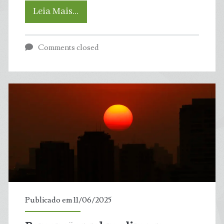
Por
Leia Mais…
que
Comments closed
esferas
gigantes
podem
ser
lançadas
ao
mar
Publicado em 11/06/2025
–