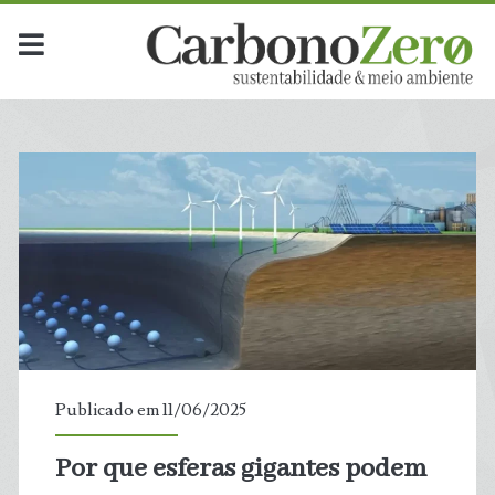
Dia:
<span>11
de
junho
de
2025</span>
Publicado em 11/06/2025
Por que esferas gigantes podem
t