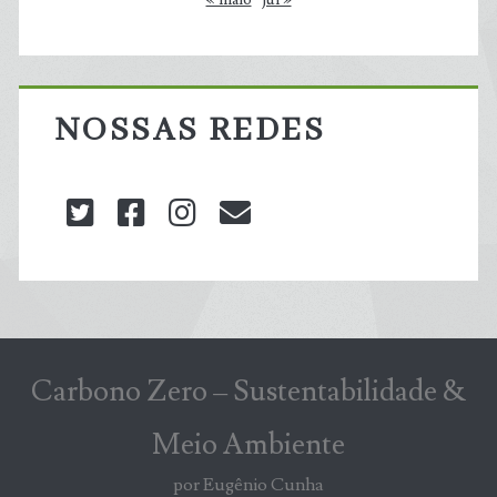
NOSSAS REDES
twitter
facebook
instagram
blog@carbonozero
Carbono Zero – Sustentabilidade &
Meio Ambiente
por Eugênio Cunha