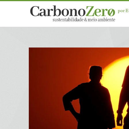
por 
Dia:
<span>14
de
janeiro
de
2026</span>