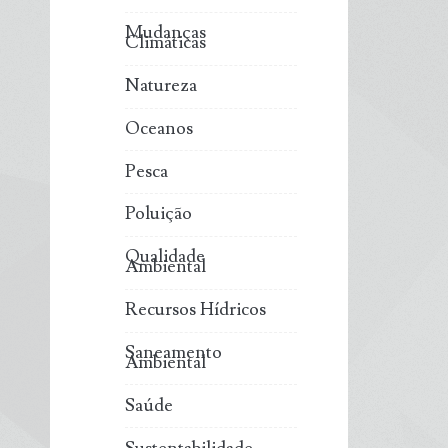
Mudanças
Climáticas
Natureza
Oceanos
Pesca
Poluição
Qualidade
Ambiental
Recursos Hídricos
Saneamento
Ambiental
Saúde