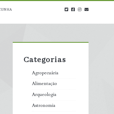
twitter
facebook
instagram
blog@carbono
CUNHA
Primary
Sidebar
Categorias
Agropecuária
Alimentação
Arqueologia
Astronomia