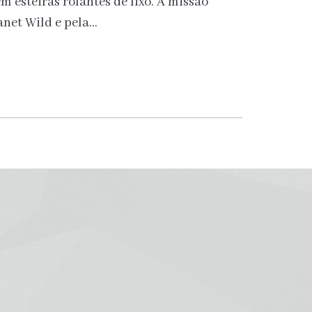
m esteiras rolantes de lixo. A missão
net Wild e pela…