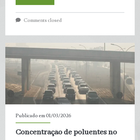
no
Comments closed
Rio
Grande
do
Norte,
é
a
cidade
Publicado em 01/03/2026
com
Concentração de poluentes no
o