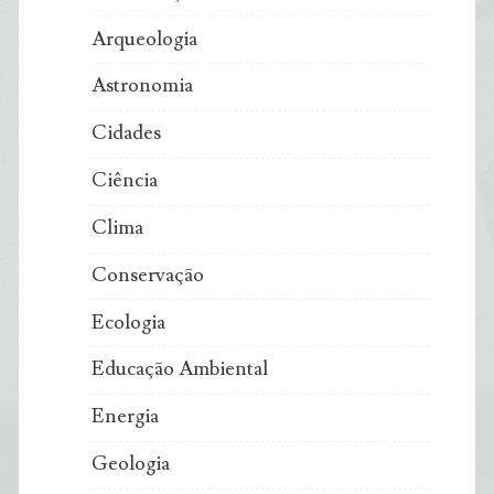
de
Arqueologia
peixes,
Astronomia
mostra
Cidades
estudo
Ciência
Clima
Conservação
Ecologia
Educação Ambiental
Energia
Geologia