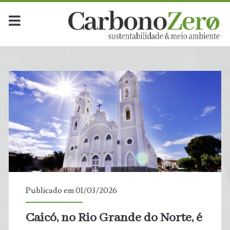
Dia:
<span>1
de
março
de
2026</span>
Publicado em 01/03/2026
Caicó, no Rio Grande do Norte, é
t