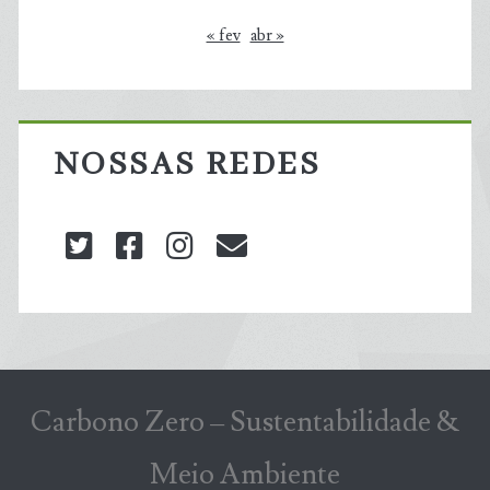
« fev
abr »
NOSSAS REDES
twitter
facebook
instagram
blog@carbonozero
Carbono Zero – Sustentabilidade &
Meio Ambiente