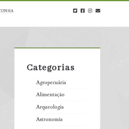
twitter
facebook
instagram
blog@carbono
CUNHA
Primary
Sidebar
Categorias
Agropecuária
Alimentação
Arqueologia
Astronomia