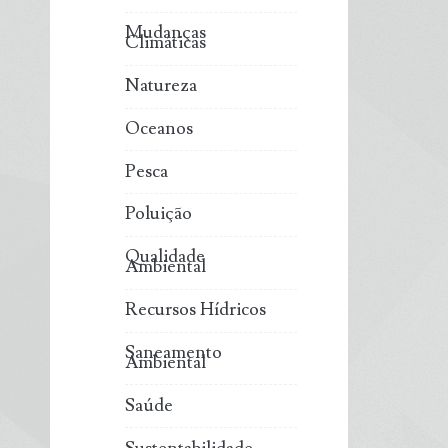
Mudanças
Climáticas
Natureza
Oceanos
Pesca
Poluição
Qualidade
Ambiental
Recursos Hídricos
Saneamento
Ambiental
Saúde