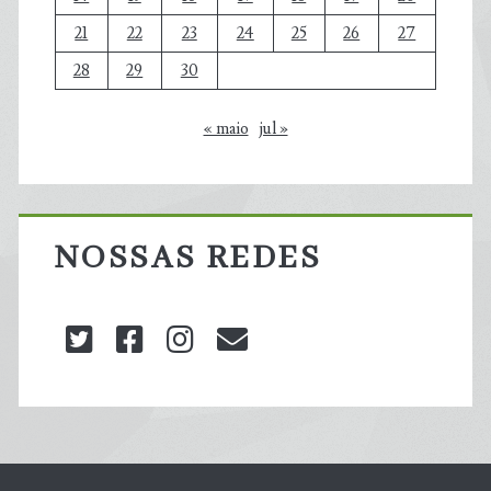
21
22
23
24
25
26
27
28
29
30
« maio
jul »
NOSSAS REDES
twitter
facebook
instagram
blog@carbonozero