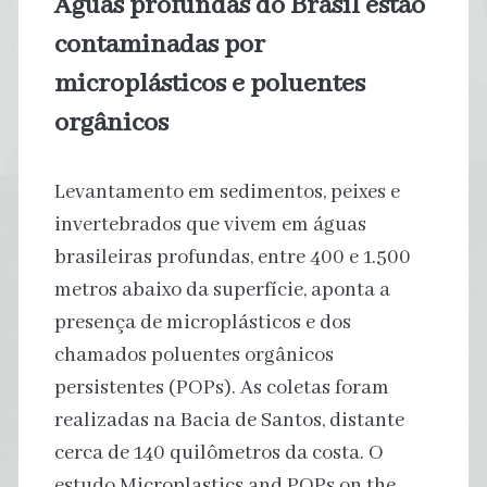
Águas profundas do Brasil estão
esquenta
contaminadas por
no
microplásticos e poluentes
orgânicos
mundo
Levantamento em sedimentos, peixes e
invertebrados que vivem em águas
brasileiras profundas, entre 400 e 1.500
metros abaixo da superfície, aponta a
presença de microplásticos e dos
chamados poluentes orgânicos
persistentes (POPs). As coletas foram
realizadas na Bacia de Santos, distante
cerca de 140 quilômetros da costa. O
estudo Microplastics and POPs on the…