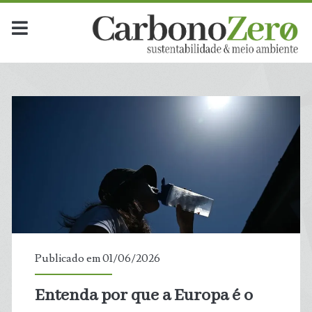
Dia:
<span>1
de
junho
de
2026</span>
Publicado em 01/06/2026
Entenda por que a Europa é o
t