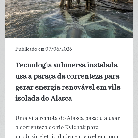
frequência
de
inundações
extremas
Publicado em 07/06/2026
nas
Tecnologia submersa instalada
costas
usa a paraça da correnteza para
do
gerar energia renovável em vila
isolada do Alasca
mundo
Uma vila remota do Alasca passou a usar
a correnteza do rio Kvichak para
produzir eletricidade renovável em uma