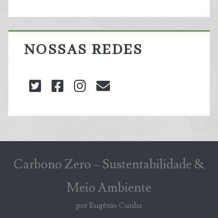
NOSSAS REDES
twitter
facebook
instagram
blog@carbonozero
Carbono Zero – Sustentabilidade &
Meio Ambiente
por Eugênio Cunha