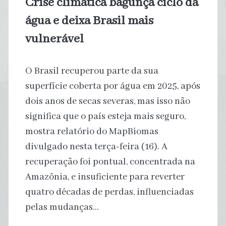
Crise climática bagunça ciclo da
para
água e deixa Brasil mais
o
vulnerável
Brasil
O Brasil recuperou parte da sua
e
superfície coberta por água em 2025, após
dois anos de secas severas, mas isso não
por
significa que o país esteja mais seguro,
que
mostra relatório do MapBiomas
divulgado nesta terça-feira (16). A
devemos
recuperação foi pontual, concentrada na
agir
Amazônia, e insuficiente para reverter
quatro décadas de perdas, influenciadas
agora
pelas mudanças…