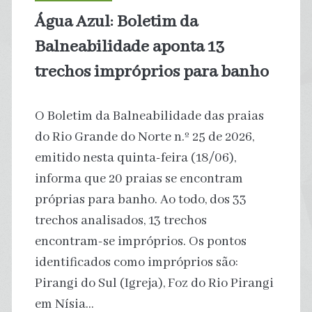
a
Água Azul: Boletim da
população
Balneabilidade aponta 13
global,
trechos impróprios para banho
alerta
O Boletim da Balneabilidade das praias
relatório
do Rio Grande do Norte n.º 25 de 2026,
emitido nesta quinta-feira (18/06),
da
informa que 20 praias se encontram
ONU
próprias para banho. Ao todo, dos 33
trechos analisados, 13 trechos
encontram-se impróprios. Os pontos
identificados como impróprios são:
Pirangi do Sul (Igreja), Foz do Rio Pirangi
em Nísia…