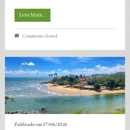
Crise
Leia Mais…
climática
Comments closed
bagunça
ciclo
da
água
e
deixa
Brasil
Publicado em 27/06/2026