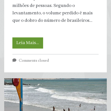
milhões de pessoas. Segundo o
levantamento, o volume perdido é mais
que o dobro do número de brasileiros…
Total
Leia Mais…
de
Comments closed
desperdício
de
água
no
Brasil