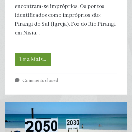
encontram-se impróprios. Os pontos
identificados como impróprios são:
Pirangi do Sul (Igreja), Foz do Rio Pirangi
em Nísia…
Água
Leia Mais…
Azul:
Comments closed
Boletim
da
Balneabilidade
aponta