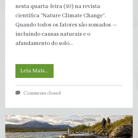
nesta quarta-feira (10) na revista
científica “Nature Climate Change”.
Quando todos os fatores são somados —
incluindo causas naturais e o
afundamento do solo…
Ação
Leia Mais…
humana
Comments closed
fez
disparar
a