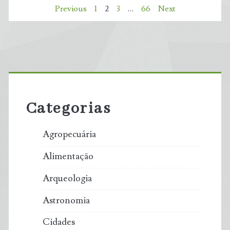
Paginação
Previous
1
2
3
…
66
Next
a
de
paraça
posts
da
Primary
correnteza
Sidebar
Categorias
para
gerar
Agropecuária
energia
Alimentação
renovável
Arqueologia
em
Astronomia
vila
Cidades