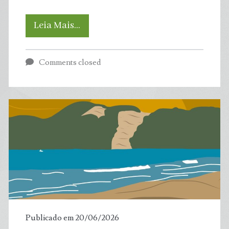
IA
Leia Mais…
pode
Comments closed
chegar
a
consumir
mais
água
do
que
Publicado em 20/06/2026