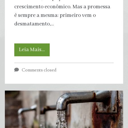
crescimento econômico. Mas a promessa
é sempre a mesma: primeiro vem o
desmatamento,…
Perda
Leia Mais…
de
Comments closed
biodiversidade
pode
desencadear
crise
da