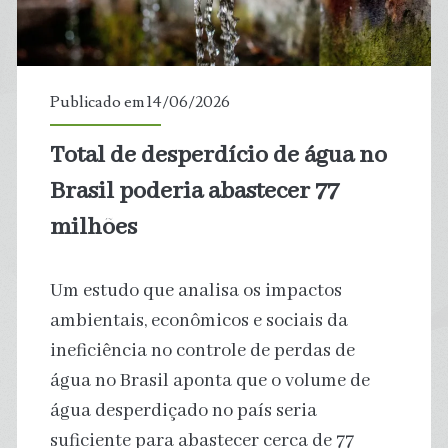
dívida
em
Publicado em 14/06/2026
vários
Total de desperdício de água no
países,
Brasil poderia abastecer 77
alertam
milhões
economistas
Um estudo que analisa os impactos
ambientais, econômicos e sociais da
ineficiência no controle de perdas de
água no Brasil aponta que o volume de
água desperdiçado no país seria
suficiente para abastecer cerca de 77