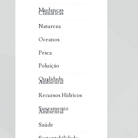
Mudanças
Climáticas
Natureza
Oceanos
Pesca
Poluição
Qualidade
Ambiental
Recursos Hídricos
Saneamento
Ambiental
Saúde