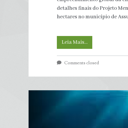
detalhes finais do Projeto Me
hectares no município de Ass
Empresa
Leia Mais…
Norueguesa
Comments closed
confirma
Construção
de
Usina
Solar