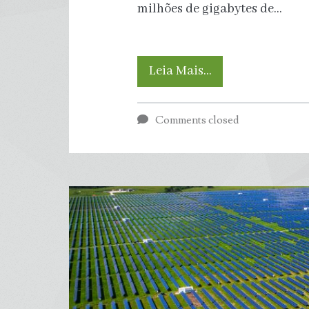
milhões de gigabytes de…
Supercomputado
Leia Mais…
Identifica
Comments closed
mais
de
100
mil
Novas
Espécies