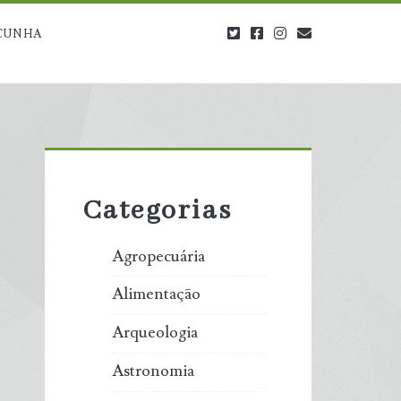
twitter
facebook
instagram
blog@carbono
CUNHA
Primary
Sidebar
Categorias
Agropecuária
Alimentação
Arqueologia
Astronomia