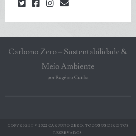
twitter
facebook
instagram
blog@carbonozero
Carbono Zero – Sustentabilidade &
Meio Ambiente
por Eugênio Cunha
COPYRIGHT © 2022 CARBONO ZERO. TODOS OS DIREITOS
RESERVADOS.