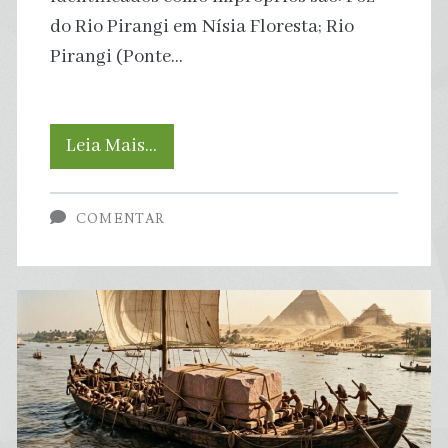
do Rio Pirangi em Nísia Floresta; Rio
Pirangi (Ponte…
Água
Leia Mais…
Azul:
COMENTAR
Boletim
da
Balneabilidade
aponta
08