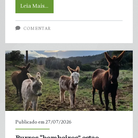
Como
Leia Mais…
‘O
COMENTAR
Grande
Fedor’
impulsionou
uma
revolução
do
saneamento
Publicado em 27/07/2026
em