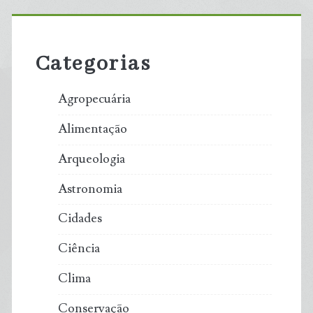
posts
Primary
Granito
Sidebar
Categorias
Por
800
Agropecuária
Km
Alimentação
Até
Arqueologia
Gizé
Astronomia
Cidades
Ciência
Clima
Conservação