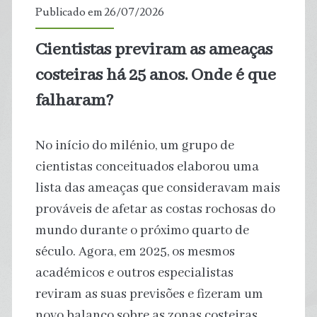
Publicado em 26/07/2026
ao
Cientistas previram as ameaças
tráfico
costeiras há 25 anos. Onde é que
de
falharam?
madeira
No início do milénio, um grupo de
da
cientistas conceituados elaborou uma
lista das ameaças que consideravam mais
Amazônia
prováveis de afetar as costas rochosas do
mundo durante o próximo quarto de
século. Agora, em 2025, os mesmos
académicos e outros especialistas
reviram as suas previsões e fizeram um
novo balanço sobre as zonas costeiras