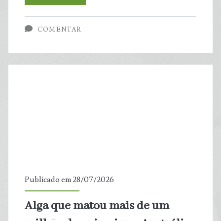
podem
COMENTAR
ter
ajudado
a
criar
os
continentes
da
Publicado em 28/07/2026
Terra
Alga que matou mais de um