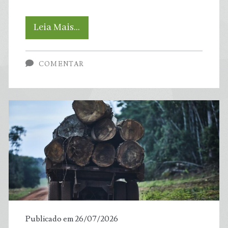
Cientistas
Leia Mais…
descrevem
COMENTAR
o
primeiro
câncer
contagioso
entre
peixes:
as
Publicado em 26/07/2026