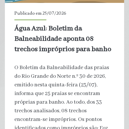
Onde
Publicado em 25/07/2026
é
Água Azul: Boletim da
que
Balneabilidade aponta 08
falharam?
trechos impróprios para banho
O Boletim da Balneabilidade das praias
do Rio Grande do Norte n.º 30 de 2026,
emitido nesta quinta-feira (23/07),
informa que 25 praias se encontram
próprias para banho. Ao todo, dos 33
trechos analisados, 08 trechos
encontram-se impróprios. Os pontos
identificados como impróprios são: Foz