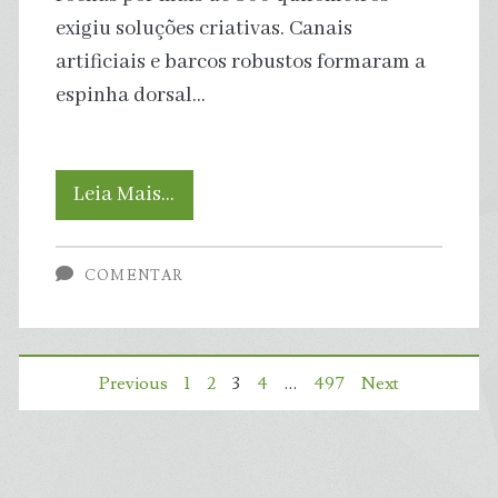
exigiu soluções criativas. Canais
artificiais e barcos robustos formaram a
espinha dorsal…
Como
Leia Mais…
Egípcios
COMENTAR
Transportaram
8
Paginação
Previous
1
2
3
4
…
497
Next
Mil
de
Toneladas
De