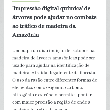
células
‘Impressão digital química’ de
do
árvores pode ajudar no combate
tumor
ao tráfico de madeira da
Amazônia
passam
de
Um mapa da distribuição de isótopos na
um
madeira de árvores amazônicas pode ser
usado para ajudar na identificação de
animal
madeira extraída ilegalmente da floresta.
para
O uso da razão entre diferentes formas de
elementos como oxigênio, carbono,
outro
nitrogênio e estrôncio permite apontar
com maior precisão a região de onde a
madeira foi retirada e, com…