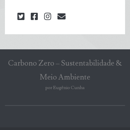
twitter
facebook
instagram
blog@carbonozero
Carbono Zero – Sustentabilidade &
Meio Ambiente
por Eugênio Cunha