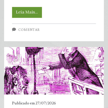
diz
O
Leia Mais…
pesquisa
mundo
COMENTAR
está
ficando
mais
quente
—
e
isso
Publicado em 27/07/2026