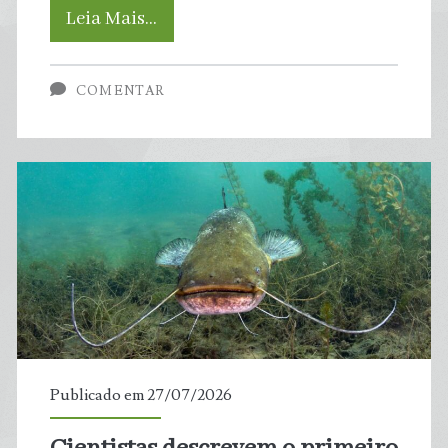
Burros
Leia Mais…
“bombeiros”
COMENTAR
estão
ajudando
a
apagar
incêndios
florestais
na
Publicado em 27/07/2026
Espanha