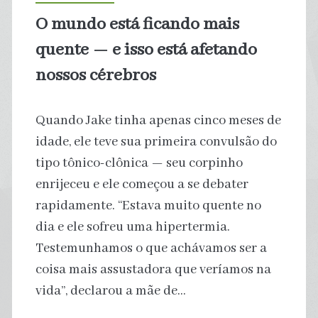
na
O mundo está ficando mais
Austrália
quente — e isso está afetando
é
nossos cérebros
a
Quando Jake tinha apenas cinco meses de
mais
idade, ele teve sua primeira convulsão do
tipo tônico-clônica — seu corpinho
tóxica
enrijeceu e ele começou a se debater
já
rapidamente. “Estava muito quente no
dia e ele sofreu uma hipertermia.
conhecida
Testemunhamos o que achávamos ser a
pela
coisa mais assustadora que veríamos na
vida”, declarou a mãe de…
Ciência,