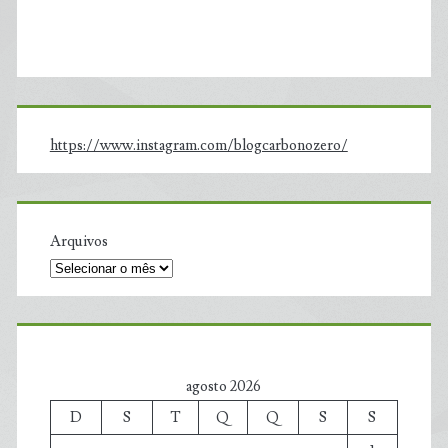
https://www.instagram.com/blogcarbonozero/
Arquivos
agosto 2026
D
S
T
Q
Q
S
S