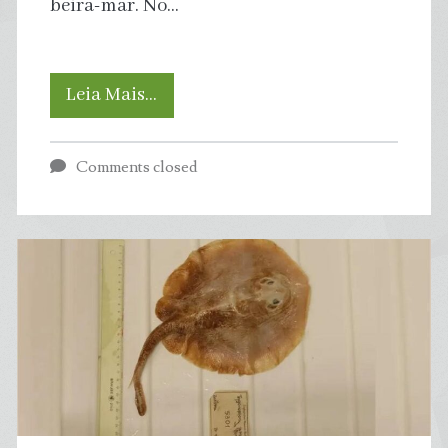
beira-mar. No…
Ondas
Leia Mais…
gigantes
Comments closed
de
até
12
metros
de
altura,