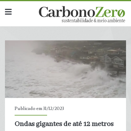
Dia:
<span>31
de
dezembro
de
2023</span>
Publicado em 31/12/2023
Ondas gigantes de até 12 metros
t