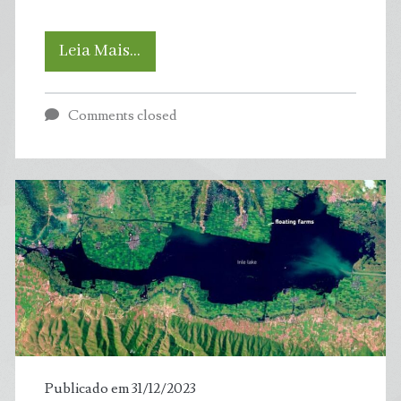
Por
Leia Mais…
que
Comments closed
alguns
sons
nos
deixam
arrepiados
e
causam
Publicado em 31/12/2023