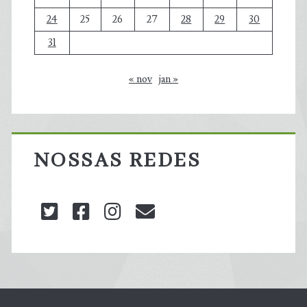
24
25
26
27
28
29
30
31
« nov
jan »
NOSSAS REDES
twitter
facebook
instagram
blog@carbonozero