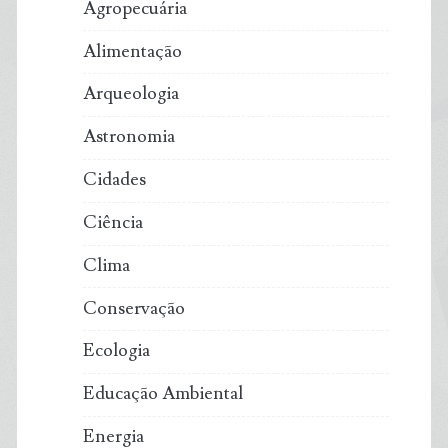
Agropecuária
mudou
Alimentação
por
Arqueologia
ação
Astronomia
humana
Cidades
em
Ciência
2023
Clima
Conservação
Ecologia
Educação Ambiental
Energia