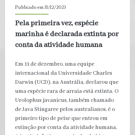
‘potencialmente
Publicado em 31/12/2023
mortais’,
Pela primeira vez, espécie
arrastam
marinha é declarada extinta por
pessoas
conta da atividade humana
e
Em 11 de dezembro, uma equipe
carros,
internacional da Universidade Charles
Darwin (UCD), na Austrália, declarou que
e
uma espécie rara de arraia está extinta. O
deixam
Urolophus javanicus, também chamado
de Java Stingaree pelos australianos, é o
rastro
primeiro tipo de peixe que entrou em
de
extinção por conta da atividade humana.