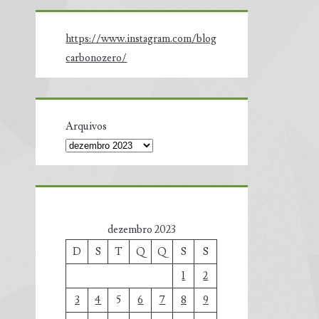
https://www.instagram.com/blog
carbonozero/
Arquivos
dezembro 2023
D
S
T
Q
Q
S
S
1
2
3
4
5
6
7
8
9