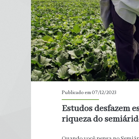
combustíveis
fósseis
na
COP
28
Publicado em 07/12/2023
Estudos desfazem es
riqueza do semiárid
Quando você pensa no Semiári