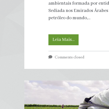
ambientais formada por entid
Sediada nos Emirados Árabes 
petróleo do mundo,…
Ambientalistas
Leia Mais…
denunciam
Comments closed
número
recorde
de
lobistas
de