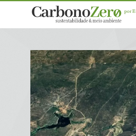
por 
Dia:
<span>7
de
dezembro
de
2023</span>