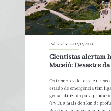
caatinga
intacta
no
RN
Publicado em 07/12/2023
Cientistas alertam h
Maceió: Desastre d
Os tremores de terra e o risc
estado de emergência têm liga
gema, utilizado para produzir 
(PVC), a mais de 1 km de prof
Braskem há cinco anos, mas i