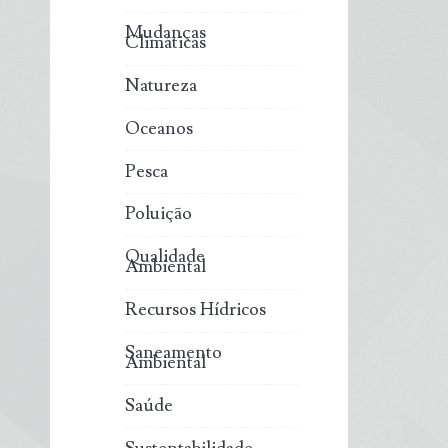
Mudanças
Climáticas
Natureza
Oceanos
Pesca
Poluição
Qualidade
Ambiental
Recursos Hídricos
Saneamento
Ambiental
Saúde