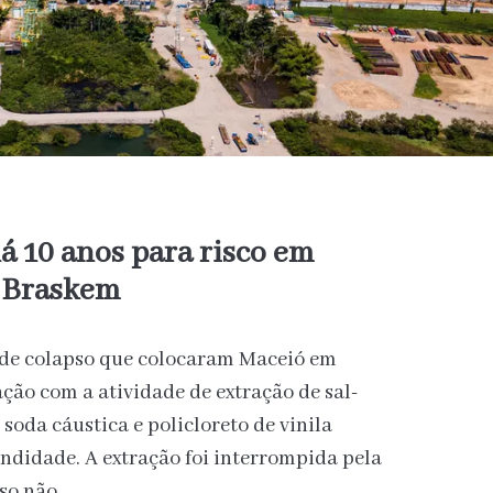
á 10 anos para risco em
a Braskem
o de colapso que colocaram Maceió em
ção com a atividade de extração de sal-
soda cáustica e policloreto de vinila
undidade. A extração foi interrompida pela
sso não…