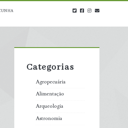
twitter
facebook
instagram
blog@carbono
CUNHA
Primary
Sidebar
Categorias
Agropecuária
Alimentação
Arqueologia
Astronomia