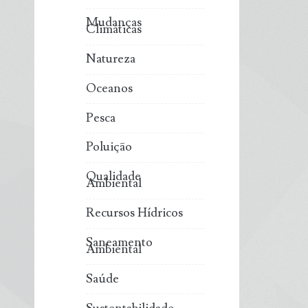
Mudanças
Climáticas
Natureza
Oceanos
Pesca
Poluição
Qualidade
Ambiental
Recursos Hídricos
Saneamento
Ambiental
Saúde