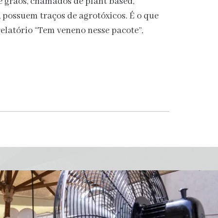
e grãos, chamados de plant based,
possuem traços de agrotóxicos. É o que
elatório “Tem veneno nesse pacote”,