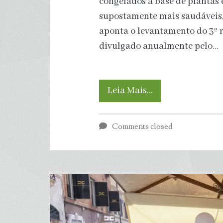
congelados à base de plantas 
supostamente mais saudáveis, 
aponta o levantamento do 3º r
divulgado anualmente pelo…
Biscoito
Leia Mais…
maisena,
Comments closed
bolinho
recheado
e
até