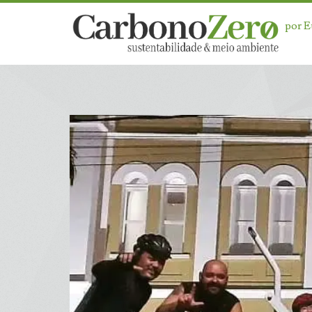
por 
Dia:
<span>30
de
maio
de
2024</span>