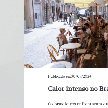
alimentos
‘plant
based’
têm
traços
de
agrotóxicos,
diz
Publicado em 30/05/2024
estudo
Calor intenso no Br
Os brasileiros enfrentaram qu