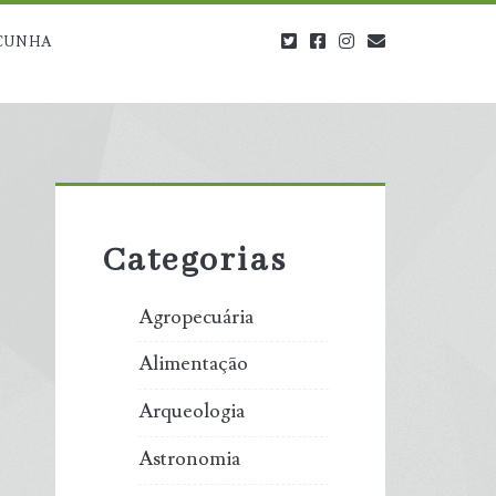
twitter
facebook
instagram
blog@carbono
CUNHA
Primary
Sidebar
Categorias
Agropecuária
Alimentação
Arqueologia
Astronomia