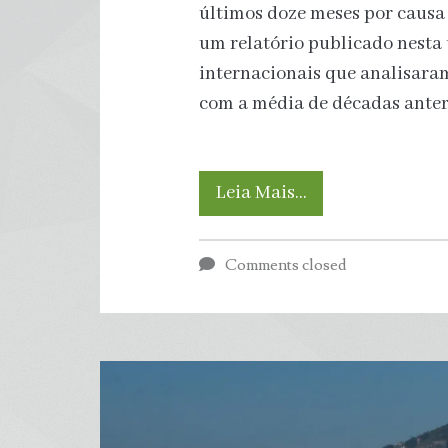
últimos doze meses por causa
um relatório publicado nesta 
internacionais que analisara
com a média de décadas anteri
Calor
Leia Mais…
intenso
Comments closed
no
Brasil
e
no