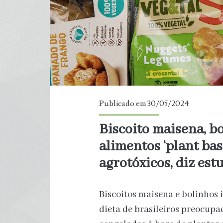
Natal
Publicado em 30/05/2024
Biscoito maisena, b
alimentos ‘plant bas
agrotóxicos, diz est
Biscoitos maisena e bolinhos 
dieta de brasileiros preocup