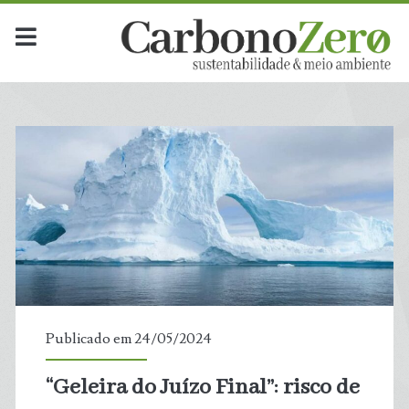
Dia:
<span>24
de
maio
de
2024</span>
Publicado em 24/05/2024
“Geleira do Juízo Final”: risco de
t