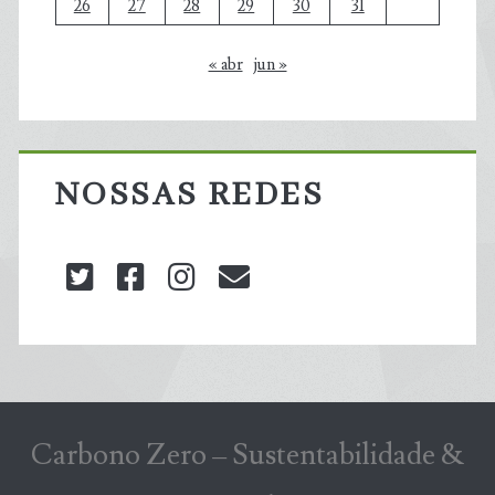
26
27
28
29
30
31
« abr
jun »
NOSSAS REDES
twitter
facebook
instagram
blog@carbonozero
Carbono Zero – Sustentabilidade &