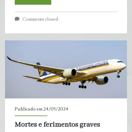
do
Comments closed
Juízo
Final”:
risco
de
colapso
é
maior
Publicado em 24/05/2024
do
Mortes e ferimentos graves
que