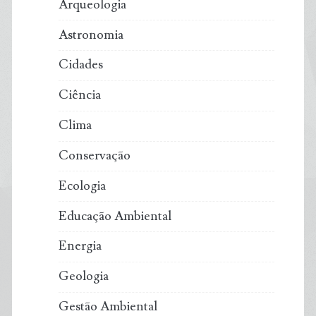
Arqueologia
com
Astronomia
as
Cidades
alterações
Ciência
climáticas
Clima
estão
Conservação
aumentando
Ecologia
Educação Ambiental
Energia
Geologia
Gestão Ambiental