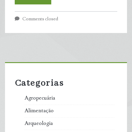
naturais
Comments closed
já
causaram
prejuízos
Primary
de
Sidebar
pelo
Categorias
menos
Agropecuária
R$
Alimentação
37,3
Arqueologia
bi