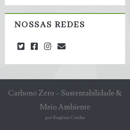
NOSSAS REDES
twitter
facebook
instagram
blog@carbonozero
Carbono Zero – Sustentabilidade &
Meio Ambiente
por Eugênio Cunha