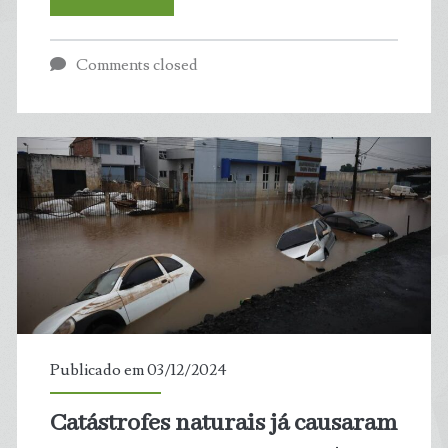
e
Comments closed
degradação
da
terra
já
afetam
quase
metade
Publicado em 03/12/2024
da
Catástrofes naturais já causaram
população