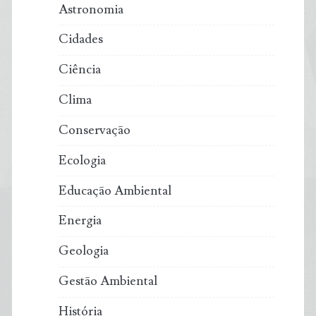
Astronomia
no
Cidades
Brasil
Ciência
em
Clima
2024
Conservação
Ecologia
Educação Ambiental
Energia
Geologia
Gestão Ambiental
História