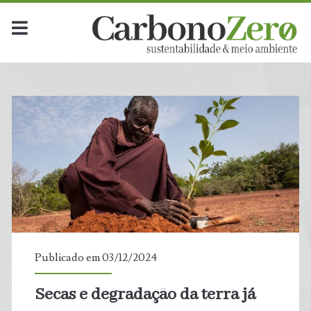
Dia:
<span>3
de
dezembro
de
2024</span>
Publicado em 03/12/2024
Secas e degradação da terra já
t