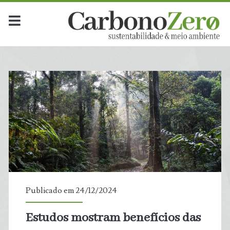
Dia:
<span>24
de
dezembro
de
2024</span>
Publicado em 24/12/2024
Estudos mostram benefícios das
t