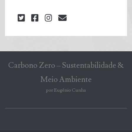
twitter
facebook
instagram
blog@carbonozero
Carbono Zero – Sustentabilidade &
Meio Ambiente
por Eugênio Cunha