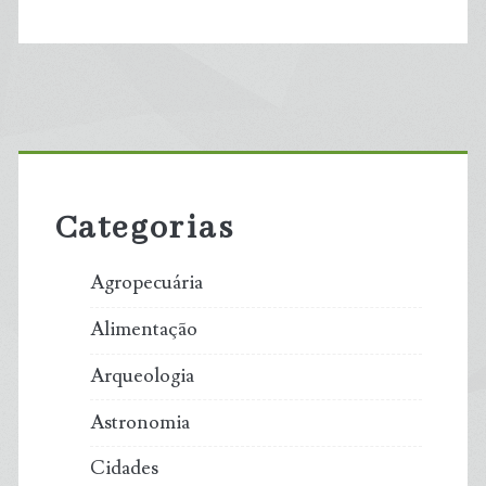
feitos
científicos
de
Primary
2024
Sidebar
que
Categorias
marcarão
Agropecuária
o
Alimentação
futuro
Arqueologia
Astronomia
Cidades