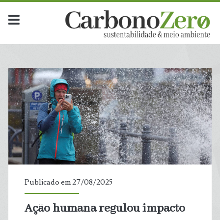
Dia:
<span>27
de
agosto
de
2025</span>
Publicado em 27/08/2025
Ação humana regulou impacto
t