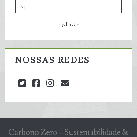
31
« jul
set »
NOSSAS REDES
twitter
facebook
instagram
blog@carbonozero
Carbono Zero – Sustentabilidade &