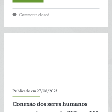
humana
Comments closed
regulou
impacto
de
enchentes
na
Europa
Publicado em 27/08/2025
Conexão dos seres humanos