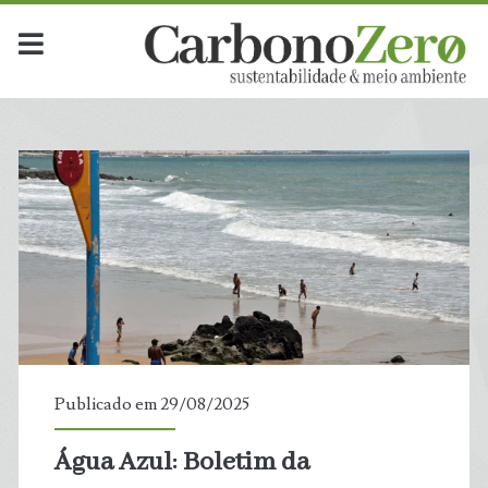
Dia:
<span>29
de
agosto
de
2025</span>
Publicado em 29/08/2025
Água Azul: Boletim da
t