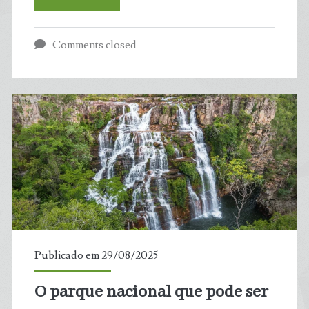
Azul:
Comments closed
Boletim
da
Balneabilidade
aponta
01
trecho
impróprio
Publicado em 29/08/2025
para
O parque nacional que pode ser
banho