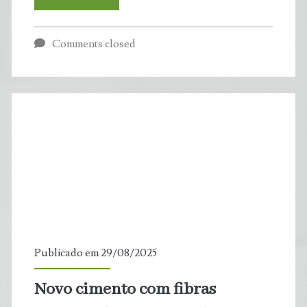
parque
Comments closed
nacional
que
pode
ser
o
mais
bonito
Publicado em 29/08/2025
do
Novo cimento com fibras
planeta