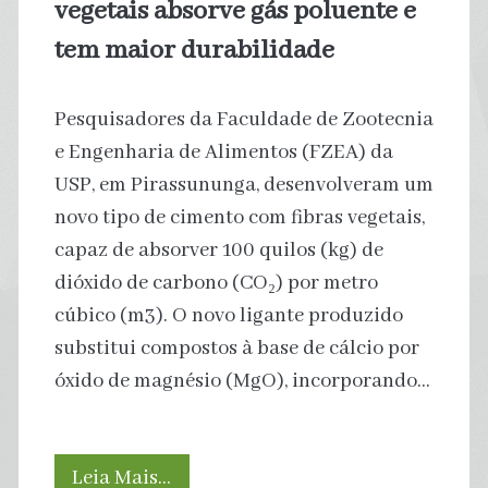
vegetais absorve gás poluente e
está
tem maior durabilidade
no
Pesquisadores da Faculdade de Zootecnia
Brasil
e Engenharia de Alimentos (FZEA) da
USP, em Pirassununga, desenvolveram um
novo tipo de cimento com fibras vegetais,
capaz de absorver 100 quilos (kg) de
dióxido de carbono (CO₂) por metro
cúbico (m3). O novo ligante produzido
substitui compostos à base de cálcio por
óxido de magnésio (MgO), incorporando…
Novo
Leia Mais…