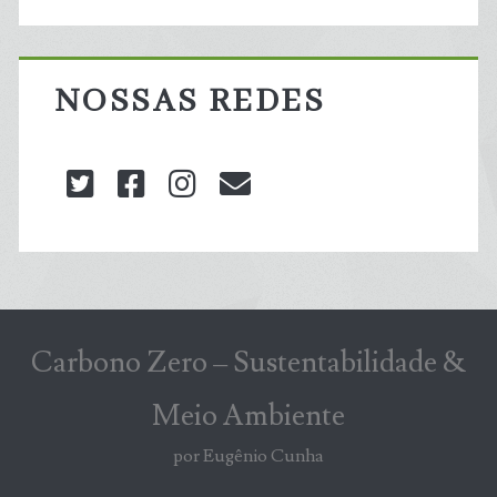
NOSSAS REDES
twitter
facebook
instagram
blog@carbonozero
Carbono Zero – Sustentabilidade &
Meio Ambiente
por Eugênio Cunha