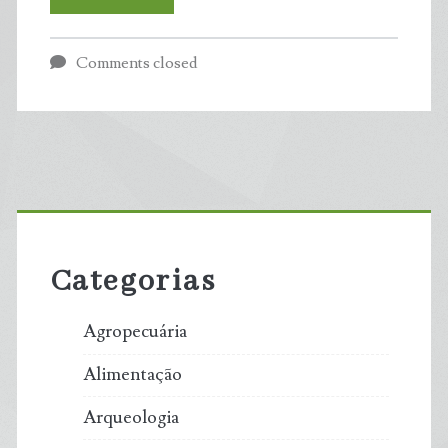
cimento
Comments closed
com
fibras
vegetais
Primary
absorve
Sidebar
gás
Categorias
poluente
Agropecuária
e
Alimentação
tem
Arqueologia
maior