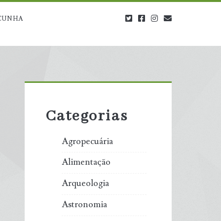
twitter
facebook
instagram
blog@carbono
CUNHA
Primary
Sidebar
Categorias
Agropecuária
Alimentação
Arqueologia
Astronomia