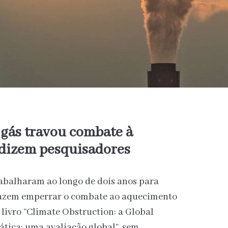
 gás travou combate à
 dizem pesquisadores
abalharam ao longo de dois anos para
 fazem emperrar o combate ao aquecimento
 livro “Climate Obstruction: a Global
tica: uma avaliação global”, sem