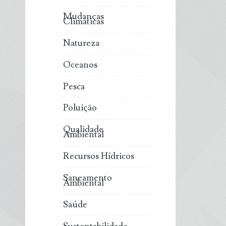
Mudanças
Climáticas
Natureza
Oceanos
Pesca
Poluição
Qualidade
Ambiental
Recursos Hídricos
Saneamento
Ambiental
Saúde