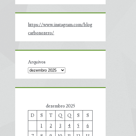
https://www.instagram.com/blog
carbonozero/
Arquivos
dezembro 2025
D
S
T
Q
Q
S
S
1
2
3
4
5
6