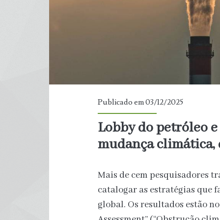
Pacífico
e
Atlântico
Publicado em 03/12/2025
Lobby do petróleo e
mudança climática,
Mais de cem pesquisadores tr
catalogar as estratégias que
global. Os resultados estão no
Assessment” (“Obstrução climá