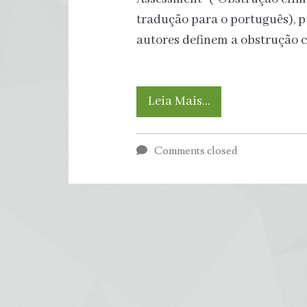
tradução para o português), p
autores definem a obstrução 
Lobby
Leia Mais…
do
Comments closed
petróleo
e
gás
travou
combate