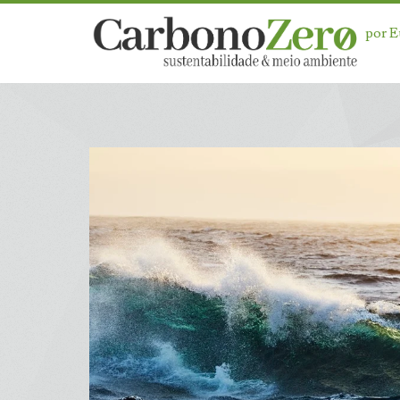
por 
Dia:
<span>3
de
dezembro
de
2025</span>