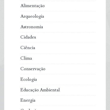
Alimentação
que
Arqueologia
está
Astronomia
afundando
Cidades
no
Ciência
mar
Clima
Conservação
Ecologia
Educação Ambiental
Energia