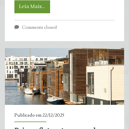
Extração
Leia Mais…
ilegal
Comments closed
de
madeira
cresce
44%
em
áreas
protegidas
Publicado em 22/12/2025
da