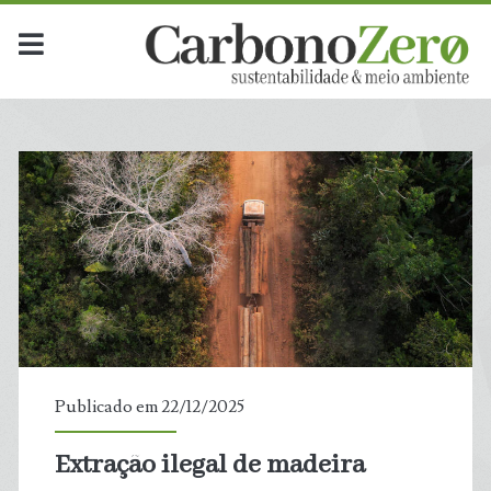
Dia:
<span>22
de
dezembro
de
2025</span>
Publicado em 22/12/2025
Extração ilegal de madeira
t