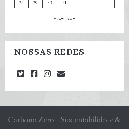
28
29
30
31
« nov
jan »
NOSSAS REDES
twitter
facebook
instagram
blog@carbonozero
Carbono Zero – Sustentabilidade &