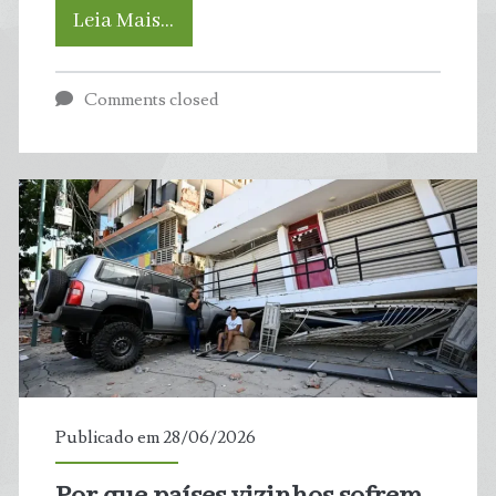
Novo
Leia Mais…
estudo
Comments closed
indica
caminhos
para
que
países
alcancem
emissões
Publicado em 28/06/2026
zero