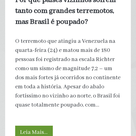
Por que países vizinhos sofrem
até
tanto com grandes terremotos,
2070
mas Brasil é poupado?
O terremoto que atingiu a Venezuela na
quarta-feira (24) e matou mais de 180
pessoas foi registrado na escala Richter
como um sismo de magnitude 7,2 – um
dos mais fortes já ocorridos no continente
em toda a história. Apesar do abalo
fortíssimo no vizinho ao norte, o Brasil foi
quase totalmente poupado, com…
Por
Leia Mais…