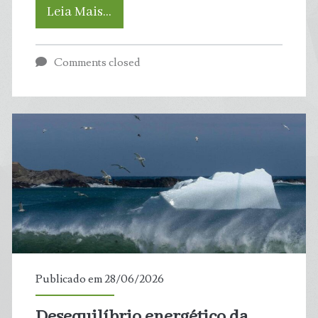
Crise
Leia Mais…
climática
Comments closed
bagunça
ciclo
da
água
e
deixa
Brasil
Publicado em 28/06/2026
mais
Desequilíbrio energético da