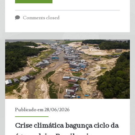
que
Comments closed
países
vizinhos
sofrem
tanto
com
grandes
terremotos,
Publicado em 28/06/2026
mas
Crise climática bagunça ciclo da
Brasil