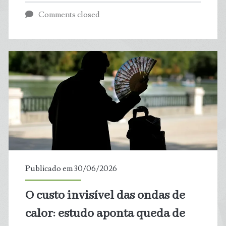
de
Comments closed
calor
na
Alemanha
faz
estradas
“estourarem”
Publicado em 30/06/2026
O custo invisível das ondas de
calor: estudo aponta queda de