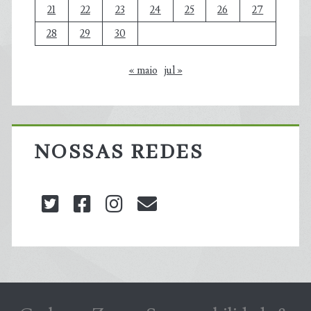
21
22
23
24
25
26
27
28
29
30
« maio
jul »
NOSSAS REDES
twitter
facebook
instagram
blog@carbonozero