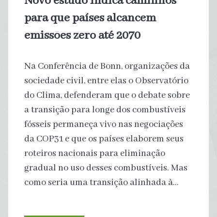
Novo estudo indica caminhos
duas
para que países alcancem
décadas,
emissões zero até 2070
estima
Na Conferência de Bonn, organizações da
estudo
sociedade civil, entre elas o Observatório
do Clima, defenderam que o debate sobre
inédito
a transição para longe dos combustíveis
fósseis permaneça vivo nas negociações
da COP31 e que os países elaborem seus
roteiros nacionais para eliminação
gradual no uso desses combustíveis. Mas
como seria uma transição alinhada à…