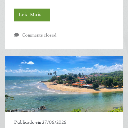
Desequilíbrio
Leia Mais…
energético
Comments closed
da
Terra
dobrou
nas
últimas
décadas
e
Publicado em 27/06/2026