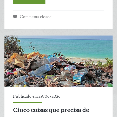
custo
Comments closed
invisível
das
ondas
de
calor:
estudo
aponta
Publicado em 29/06/2026
queda
Cinco coisas que precisa de
de