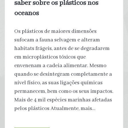
saber sobre os plásticos nos
renda
oceanos
e
Os plásticos de maiores dimensões
aumento
sufocam a fauna selvagem e alteram
habitats frágeis, antes de se degradarem
da
em microplásticos tóxicos que
pobreza
envenenam a cadeia alimentar. Mesmo
quando se desintegram completamente a
na
nível físico, as suas ligações químicas
Europa
permanecem, bem como os seus impactos.
Mais de 4 mil espécies marinhas afetadas
pelos plásticos Atualmente, mais…