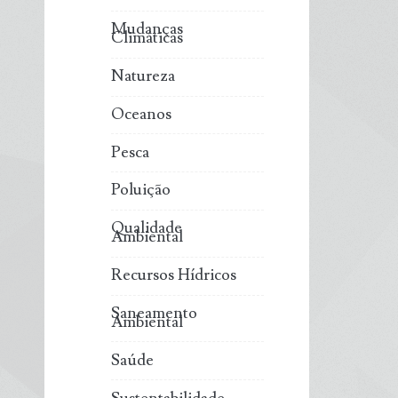
Mudanças
Climáticas
Natureza
Oceanos
Pesca
Poluição
Qualidade
Ambiental
Recursos Hídricos
Saneamento
Ambiental
Saúde