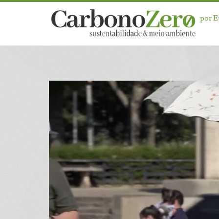
por 
Dia:
<span>14
de
junho
de
2026</span>