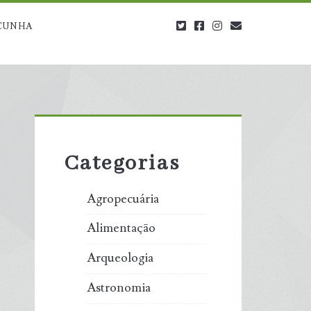
twitter
facebook
instagram
blog@carbono
CUNHA
Primary
Sidebar
Categorias
Agropecuária
Alimentação
Arqueologia
Astronomia