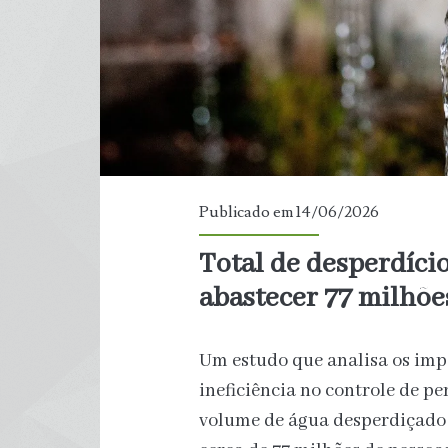
na
Europa
em
quatro
anos,
Publicado em 14/06/2026
segundo
Total de desperdíci
abastecer 77 milhõe
a
OMS
Um estudo que analisa os imp
ineficiência no controle de p
volume de água desperdiçado n