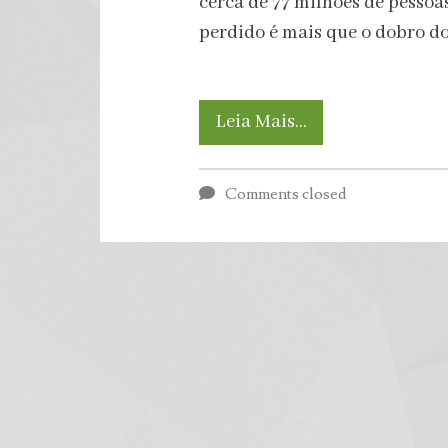
cerca de 77 milhões de pessoa
perdido é mais que o dobro d
Total
Leia Mais…
de
Comments closed
desperdício
de
água
no
Brasil
poderia