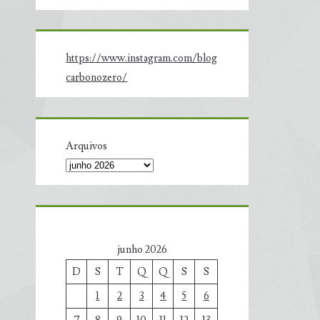
https://www.instagram.com/blog
carbonozero/
Arquivos
junho 2026
D
S
T
Q
Q
S
S
1
2
3
4
5
6