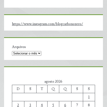
https://www.instagram.com/blogcarbonozero/
Arquivos
agosto 2026
D
S
T
Q
Q
S
S
1
2
3
4
5
6
7
8