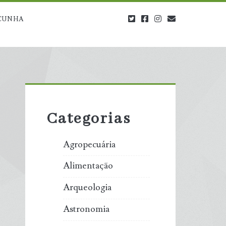
twitter
facebook
instagram
blog@carbono
CUNHA
Primary
Sidebar
Categorias
Agropecuária
Alimentação
Arqueologia
Astronomia