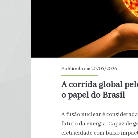
que
a
média
global
Publicado em 20/05/2026
A corrida global pelo
o papel do Brasil
A fusão nuclear é considerad
futuro da energia. Capaz de g
eletricidade com baixo impact