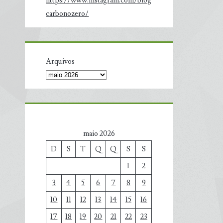
https://www.instagram.com/blog
carbonozero/
Arquivos
maio 2026
D
S
T
Q
Q
S
S
1
2
3
4
5
6
7
8
9
10
11
12
13
14
15
16
17
18
19
20
21
22
23