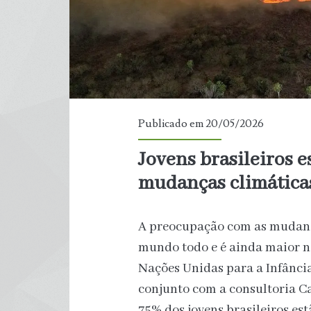
recordes
Publicado em 20/05/2026
Jovens brasileiros 
mudanças climáticas
A preocupação com as mudanç
mundo todo e é ainda maior n
Nações Unidas para a Infância 
conjunto com a consultoria C
75% dos jovens brasileiros e