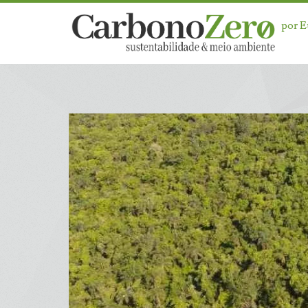
por 
Dia:
<span>20
de
maio
de
2026</span>