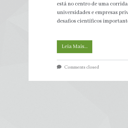
está no centro de uma corrida
universidades e empresas priv
desafios científicos importan
A
Leia Mais…
corrida
Comments closed
global
pelo
primeiro
“sol
artificial”