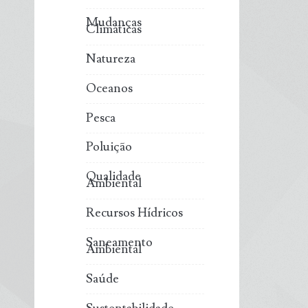
Mudanças
Climáticas
Natureza
Oceanos
Pesca
Poluição
Qualidade
Ambiental
Recursos Hídricos
Saneamento
Ambiental
Saúde