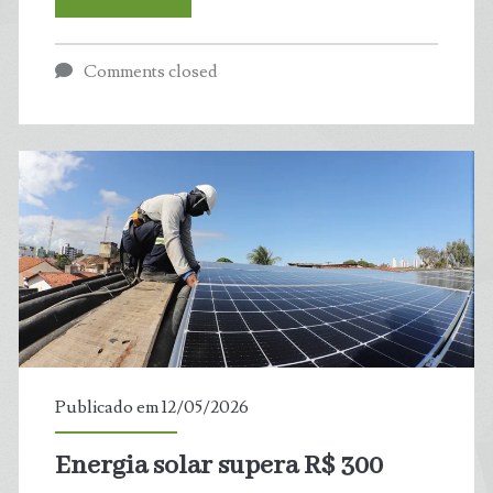
da
Comments closed
Nasa
revela
afundamento
extremo
da
Cidade
do
Publicado em 12/05/2026
México
Energia solar supera R$ 300