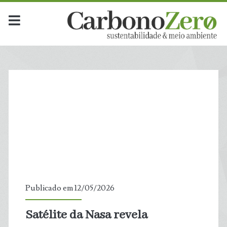
Dia:
<span>12
de
maio
de
2026</span>
Publicado em 12/05/2026
Satélite da Nasa revela
t