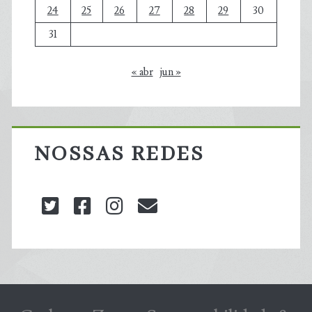
24
25
26
27
28
29
30
31
« abr
jun »
NOSSAS REDES
twitter
facebook
instagram
blog@carbonozero