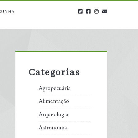
twitter
facebook
instagram
blog@carbono
CUNHA
Primary
Sidebar
Categorias
Agropecuária
Alimentação
Arqueologia
Astronomia