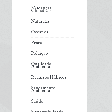
Mudanças
Climáticas
Natureza
Oceanos
Pesca
Poluição
Qualidade
Ambiental
Recursos Hídricos
Saneamento
Ambiental
Saúde