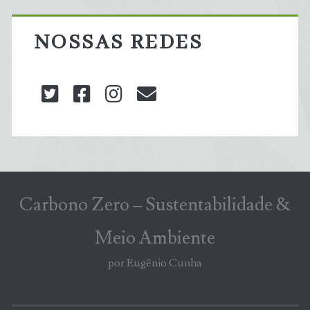
NOSSAS REDES
twitter
facebook
instagram
blog@carbonozero
Carbono Zero – Sustentabilidade &
Meio Ambiente
por Eugênio Cunha