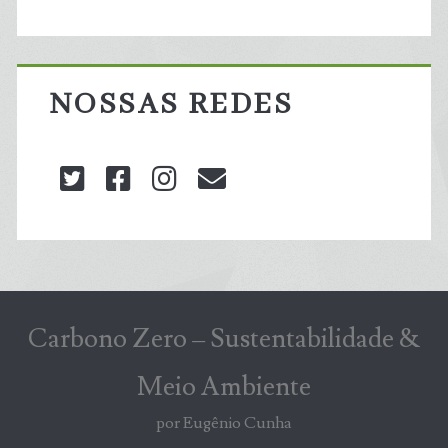
NOSSAS REDES
twitter
facebook
instagram
blog@carbonozero
Carbono Zero – Sustentabilidade &
Meio Ambiente
por Eugênio Cunha