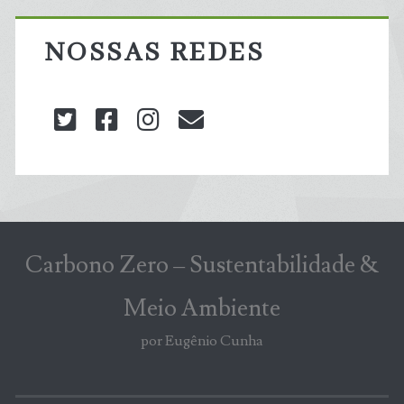
NOSSAS REDES
twitter
facebook
instagram
blog@carbonozero
Carbono Zero – Sustentabilidade &
Meio Ambiente
por Eugênio Cunha