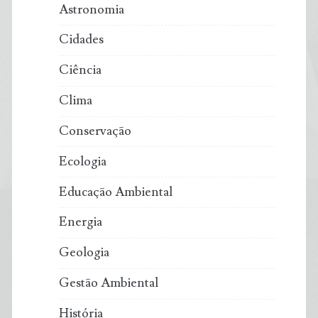
Astronomia
que
Cidades
maioria
Ciência
ainda
Clima
é
Conservação
desconhecida
Ecologia
Educação Ambiental
Energia
Geologia
Gestão Ambiental
História