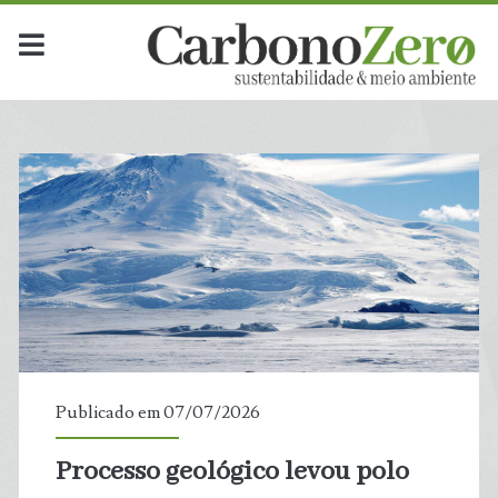
Dia:
<span>7
de
julho
de
2026</span>
Publicado em 07/07/2026
Processo geológico levou polo
t