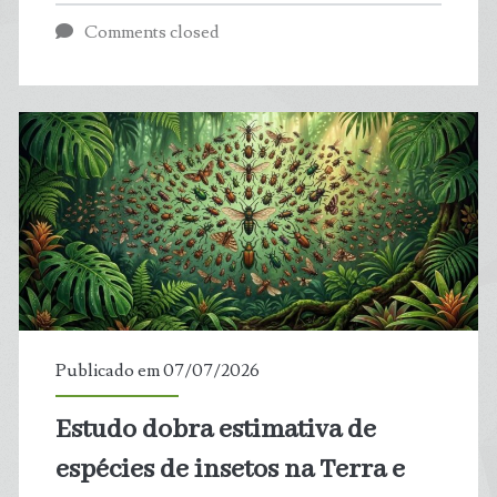
geológico
Comments closed
levou
polo
Sul
a
congelar
antes
do
Publicado em 07/07/2026
Norte
Estudo dobra estimativa de
espécies de insetos na Terra e