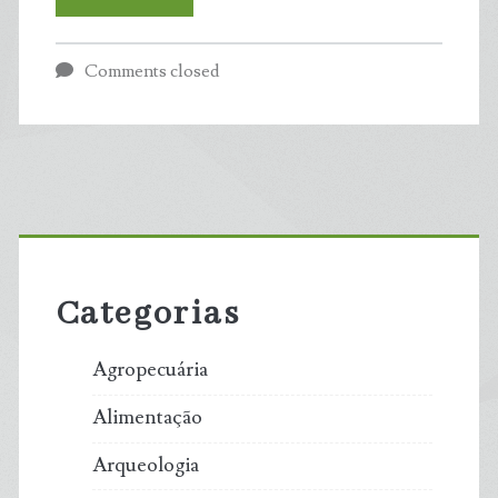
dobra
Comments closed
estimativa
de
espécies
Primary
de
Sidebar
insetos
Categorias
na
Agropecuária
Terra
Alimentação
e
Arqueologia
indica