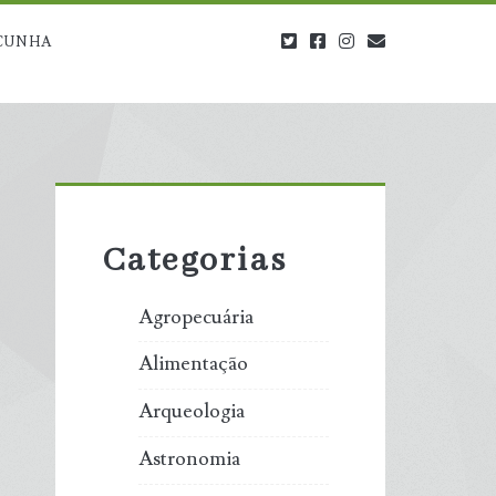
twitter
facebook
instagram
blog@carbono
CUNHA
Primary
Sidebar
Categorias
Agropecuária
Alimentação
Arqueologia
Astronomia