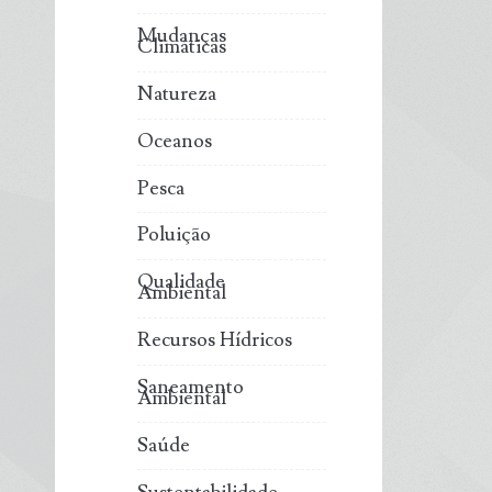
Mudanças
Climáticas
Natureza
Oceanos
Pesca
Poluição
Qualidade
Ambiental
Recursos Hídricos
Saneamento
Ambiental
Saúde