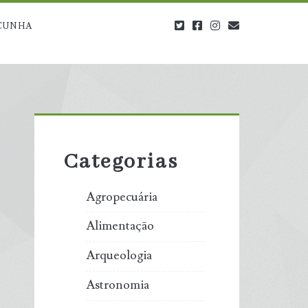
twitter
facebook
instagram
blog@carbono
CUNHA
Primary
Sidebar
Categorias
Agropecuária
Alimentação
Arqueologia
Astronomia