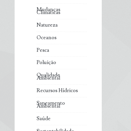
Mudanças
Climáticas
Natureza
Oceanos
Pesca
Poluição
Qualidade
Ambiental
Recursos Hídricos
Saneamento
Ambiental
Saúde