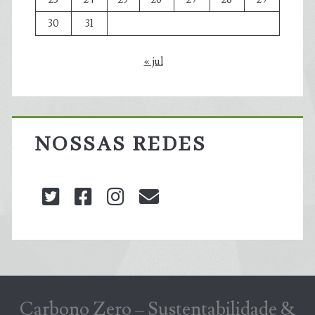
30
31
« jul
NOSSAS REDES
twitter
facebook
instagram
blog@carbonozero
Carbono Zero – Sustentabilidade &