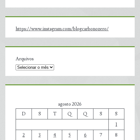
https://www.instagram.com/blogcarbonozero/
Arquivos
agosto 2026
D
S
T
Q
Q
S
S
1
2
3
4
5
6
7
8